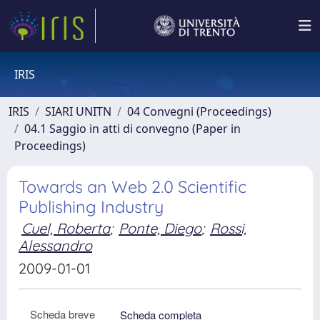
IRIS
IRIS
SIARI UNITN
04 Convegni (Proceedings)
04.1 Saggio in atti di convegno (Paper in
Proceedings)
Towards an Web 2.0 Scientific
Publishing Industry
Cuel, Roberta
;
Ponte, Diego
;
Rossi,
Alessandro
2009-01-01
Scheda breve
Scheda completa