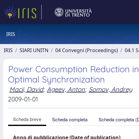
IRIS
IRIS
SIARI UNITN
04 Convegni (Proceedings)
04.1 S
Power Consumption Reduction in
Optimal Synchronization
Macii, David
;
Ageev, Anton
;
Somov, Andrey
2009-01-01
Scheda breve
Scheda completa
Scheda completa (
Anno di pubblicazione (Date of publication)