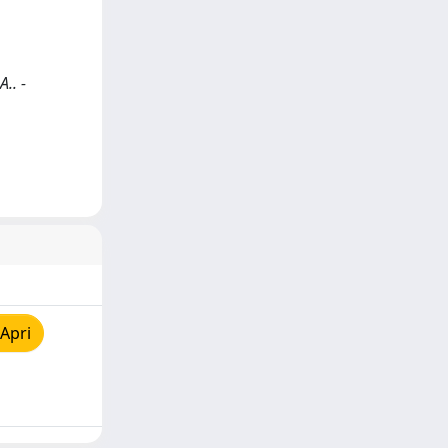
.. -
Apri