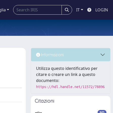
glia
IT
LOGIN
Informazioni
Utilizza questo identificativo per
citare o creare un link a questo
documento:
https://hdl.handle.net/11572/78896
Citazioni
ND