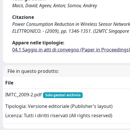
Macii, David; Ageev, Anton; Somov, Andrey
Citazione
Power Consumption Reduction in Wireless Sensor Networks t
ELETTRONICO. - (2009), pp. 1346-1351. (I2MTC Singapor
Appare nelle tipologie:
04.1 Saggio in atti di convegno (Paper in Proceedings
File in questo prodotto:
File
IMTC_2009-2.pdf
Solo gestori archivio
Tipologia: Versione editoriale (Publisher’s layout)
Licenza: Tutti i diritti riservati (All rights reserved)