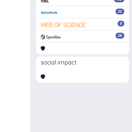
22
0
28
social impact