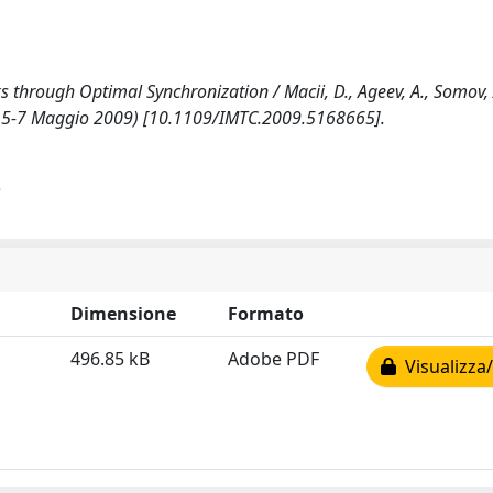
hrough Optimal Synchronization / Macii, D., Ageev, A., Somov, A
e 5-7 Maggio 2009) [10.1109/IMTC.2009.5168665].
)
Dimensione
Formato
496.85 kB
Adobe PDF
Visualizza/