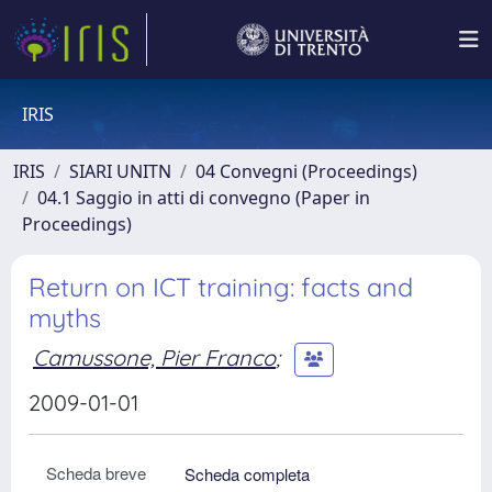
IRIS
IRIS
SIARI UNITN
04 Convegni (Proceedings)
04.1 Saggio in atti di convegno (Paper in
Proceedings)
Return on ICT training: facts and
myths
Camussone, Pier Franco
;
2009-01-01
Scheda breve
Scheda completa