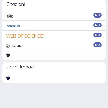
Citazioni
ND
ND
ND
ND
social impact
Powered by
IRIS
-
about IRIS
-