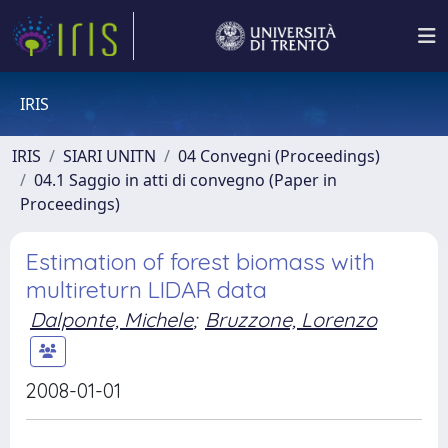
IRIS
IRIS
SIARI UNITN
04 Convegni (Proceedings)
04.1 Saggio in atti di convegno (Paper in
Proceedings)
Estimation of forest biomass with
multireturn LIDAR data
Dalponte, Michele
;
Bruzzone, Lorenzo
2008-01-01