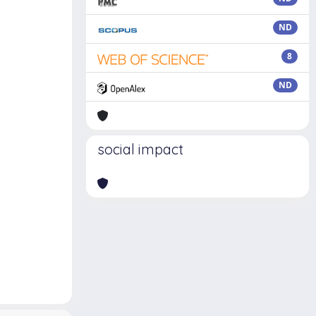
ND
8
ND
social impact