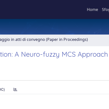
Home
Sfo
aggio in atti di convegno (Paper in Proceedings)
ation: A Neuro-fuzzy MCS Approach
DC)