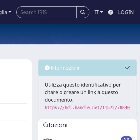
glia
IT
LOGIN
Informazioni
Utilizza questo identificativo per
citare o creare un link a questo
documento:
https://hdl.handle.net/11572/78840
Citazioni
ND