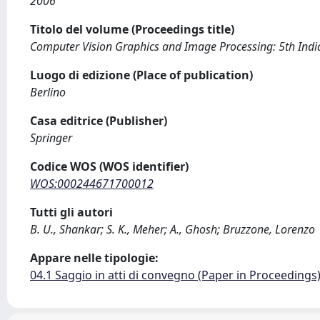
2006
Titolo del volume (Proceedings title)
Computer Vision Graphics and Image Processing: 5th Ind
Luogo di edizione (Place of publication)
Berlino
Casa editrice (Publisher)
Springer
Codice WOS (WOS identifier)
WOS:000244671700012
Tutti gli autori
B. U., Shankar; S. K., Meher; A., Ghosh; Bruzzone, Lorenzo
Appare nelle tipologie:
04.1 Saggio in atti di convegno (Paper in Proceedings