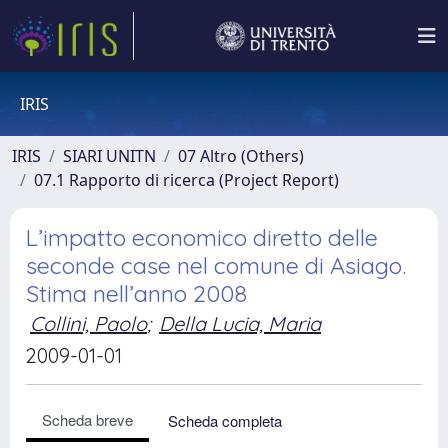
IRIS
IRIS
SIARI UNITN
07 Altro (Others)
07.1 Rapporto di ricerca (Project Report)
L’impatto economico diretto delle
seconde case nel comune di Asiago.
Stima nell’anno 2008
Collini, Paolo
;
Della Lucia, Maria
2009-01-01
Scheda breve
Scheda completa