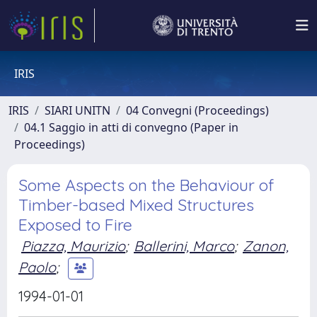
IRIS
IRIS
SIARI UNITN
04 Convegni (Proceedings)
04.1 Saggio in atti di convegno (Paper in
Proceedings)
Some Aspects on the Behaviour of
Timber-based Mixed Structures
Exposed to Fire
Piazza, Maurizio
;
Ballerini, Marco
;
Zanon,
Paolo
;
1994-01-01