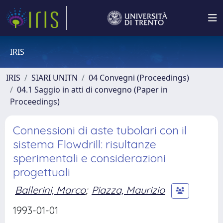
IRIS
IRIS
SIARI UNITN
04 Convegni (Proceedings)
04.1 Saggio in atti di convegno (Paper in
Proceedings)
Connessioni di aste tubolari con il
sistema Flowdrill: risultanze
sperimentali e considerazioni
progettuali
Ballerini, Marco
;
Piazza, Maurizio
1993-01-01