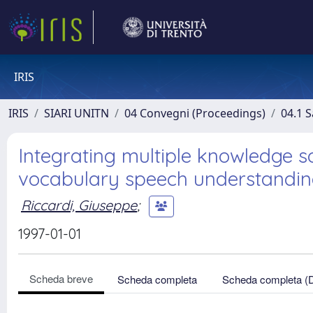
IRIS
IRIS
SIARI UNITN
04 Convegni (Proceedings)
04.1 S
Integrating multiple knowledge so
vocabulary speech understandi
Riccardi, Giuseppe
;
1997-01-01
Scheda breve
Scheda completa
Scheda completa (