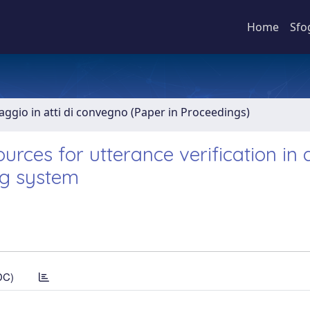
Home
Sfo
aggio in atti di convegno (Paper in Proceedings)
urces for utterance verification in 
ng system
DC)