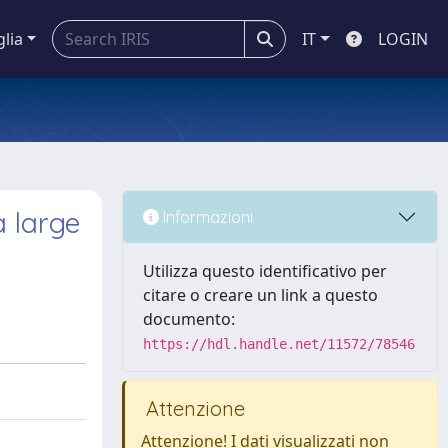
glia
IT
LOGIN
a large
Informazioni
Utilizza questo identificativo per
citare o creare un link a questo
documento:
https://hdl.handle.net/11572/78546
Attenzione
Attenzione! I dati visualizzati non