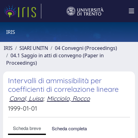
IRIS
IRIS
SIARI UNITN
04 Convegni (Proceedings)
04.1 Saggio in atti di convegno (Paper in
Proceedings)
Intervalli di ammissibilità per
coefficienti di correlazione lineare
Canal, Luisa
;
Micciolo, Rocco
1999-01-01
Scheda breve
Scheda completa