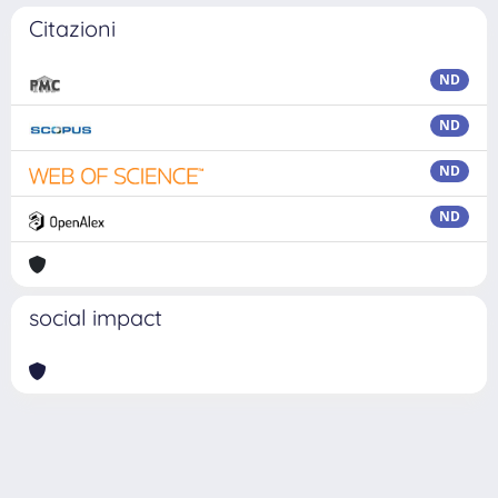
Citazioni
ND
ND
ND
ND
social impact