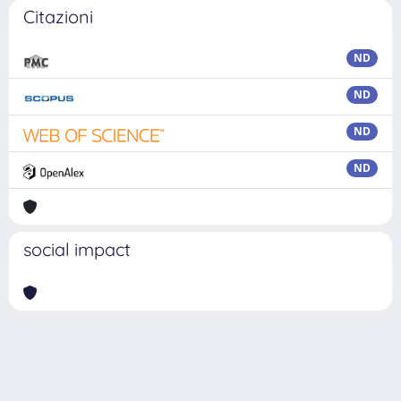
Citazioni
ND
ND
ND
ND
social impact
Powered by
IRIS
-
about IRIS
-