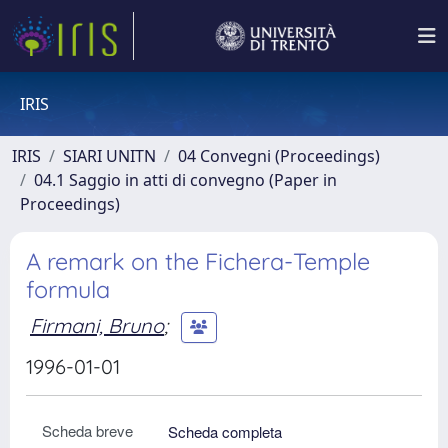
IRIS
IRIS
SIARI UNITN
04 Convegni (Proceedings)
04.1 Saggio in atti di convegno (Paper in
Proceedings)
A remark on the Fichera-Temple
formula
Firmani, Bruno
;
1996-01-01
Scheda breve
Scheda completa