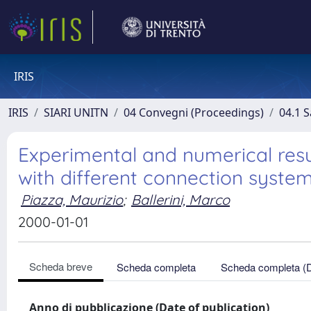
IRIS
IRIS
SIARI UNITN
04 Convegni (Proceedings)
04.1 S
Experimental and numerical resu
with different connection syste
Piazza, Maurizio
;
Ballerini, Marco
2000-01-01
Scheda breve
Scheda completa
Scheda completa (
Anno di pubblicazione (Date of publication)