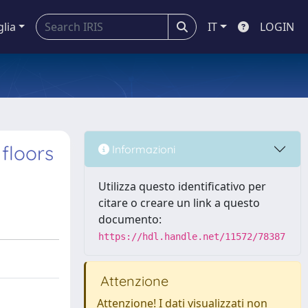
glia
IT
LOGIN
floors
Informazioni
Utilizza questo identificativo per
citare o creare un link a questo
documento:
https://hdl.handle.net/11572/78387
Attenzione
Attenzione! I dati visualizzati non