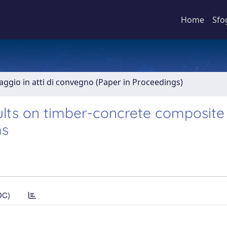
Home
Sfo
aggio in atti di convegno (Paper in Proceedings)
lts on timber-concrete composite 
ms
DC)