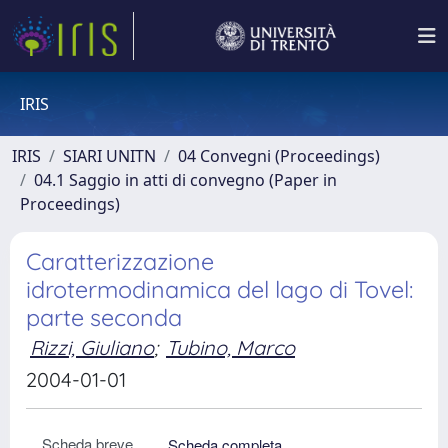
IRIS
IRIS
SIARI UNITN
04 Convegni (Proceedings)
04.1 Saggio in atti di convegno (Paper in
Proceedings)
Caratterizzazione
idrotermodinamica del lago di Tovel:
parte seconda
Rizzi, Giuliano
;
Tubino, Marco
2004-01-01
Scheda breve
Scheda completa