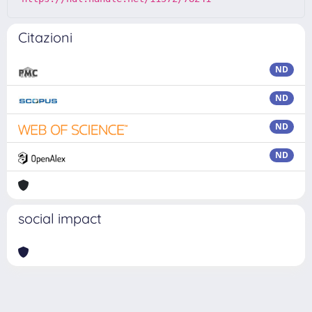
Citazioni
ND
ND
ND
ND
social impact