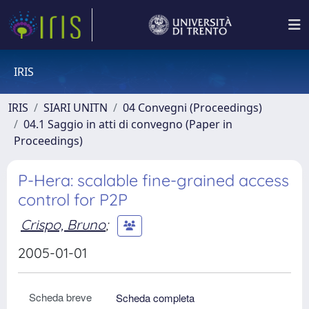
IRIS
IRIS
SIARI UNITN
04 Convegni (Proceedings)
04.1 Saggio in atti di convegno (Paper in
Proceedings)
P-Hera: scalable fine-grained access
control for P2P
Crispo, Bruno
;
2005-01-01
Scheda breve
Scheda completa