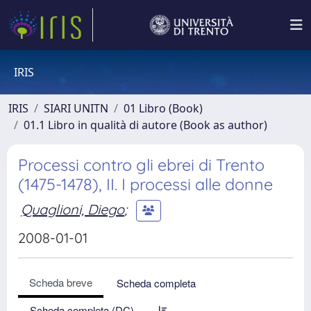
IRIS
IRIS
SIARI UNITN
01 Libro (Book)
01.1 Libro in qualità di autore (Book as author)
Processi contro gli ebrei di Trento
(1475-1478), II. I processi alle donne
Quaglioni, Diego
;
2008-01-01
Scheda breve
Scheda completa
Scheda completa (DC)