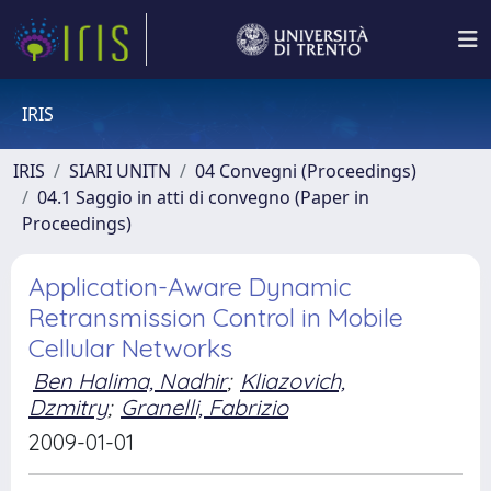
IRIS
IRIS
SIARI UNITN
04 Convegni (Proceedings)
04.1 Saggio in atti di convegno (Paper in
Proceedings)
Application-Aware Dynamic
Retransmission Control in Mobile
Cellular Networks
Ben Halima, Nadhir
;
Kliazovich,
Dzmitry
;
Granelli, Fabrizio
2009-01-01