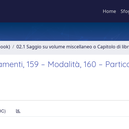
Home
Sfo
book)
02.1 Saggio su volume miscellaneo o Capitolo di lib
menti, 159 – Modalità, 160 – Partico
DC)