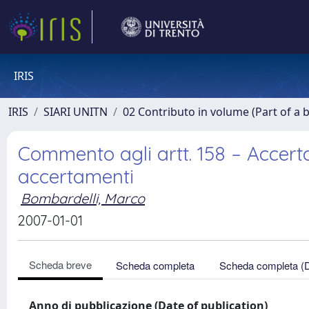
IRIS
IRIS
SIARI UNITN
02 Contributo in volume (Part of a 
Commento agli artt. 158 – Accerta
accertamenti
Bombardelli, Marco
2007-01-01
Scheda breve
Scheda completa
Scheda completa (
Anno di pubblicazione (Date of publication)