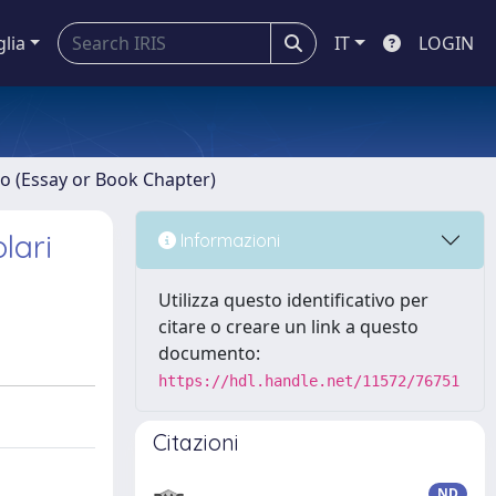
glia
IT
LOGIN
ro (Essay or Book Chapter)
lari
Informazioni
Utilizza questo identificativo per
citare o creare un link a questo
documento:
https://hdl.handle.net/11572/76751
Citazioni
ND