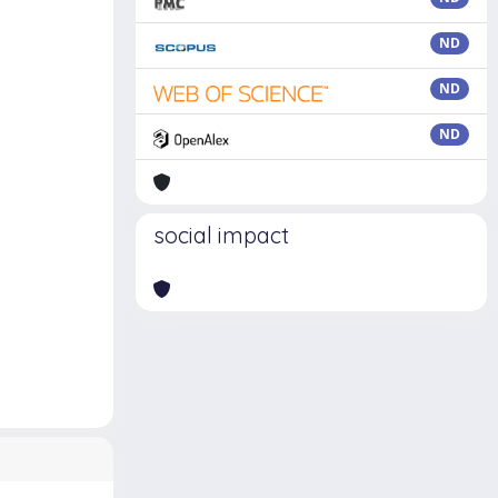
ND
ND
ND
social impact