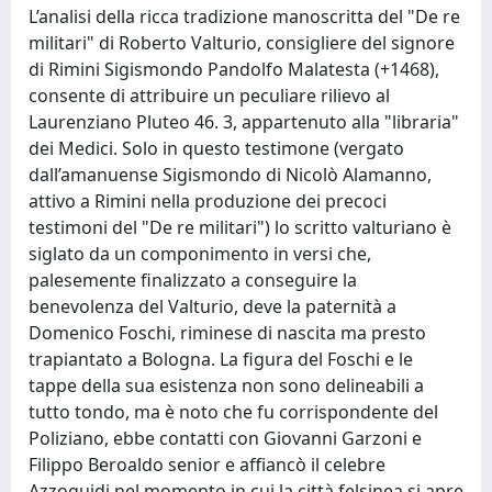
L’analisi della ricca tradizione manoscritta del "De re
militari" di Roberto Valturio, consigliere del signore
di Rimini Sigismondo Pandolfo Malatesta (+1468),
consente di attribuire un peculiare rilievo al
Laurenziano Pluteo 46. 3, appartenuto alla "libraria"
dei Medici. Solo in questo testimone (vergato
dall’amanuense Sigismondo di Nicolò Alamanno,
attivo a Rimini nella produzione dei precoci
testimoni del "De re militari") lo scritto valturiano è
siglato da un componimento in versi che,
palesemente finalizzato a conseguire la
benevolenza del Valturio, deve la paternità a
Domenico Foschi, riminese di nascita ma presto
trapiantato a Bologna. La figura del Foschi e le
tappe della sua esistenza non sono delineabili a
tutto tondo, ma è noto che fu corrispondente del
Poliziano, ebbe contatti con Giovanni Garzoni e
Filippo Beroaldo senior e affiancò il celebre
Azzoguidi nel momento in cui la città felsinea si apre