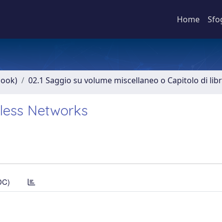
Home
Sfo
book)
02.1 Saggio su volume miscellaneo o Capitolo di lib
eless Networks
DC)