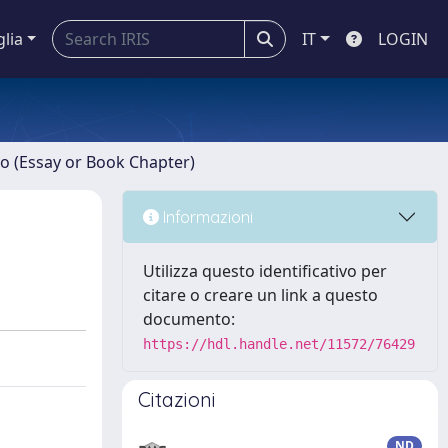
glia
IT
LOGIN
ro (Essay or Book Chapter)
Informazioni
Utilizza questo identificativo per
citare o creare un link a questo
documento:
https://hdl.handle.net/11572/76429
Citazioni
ND