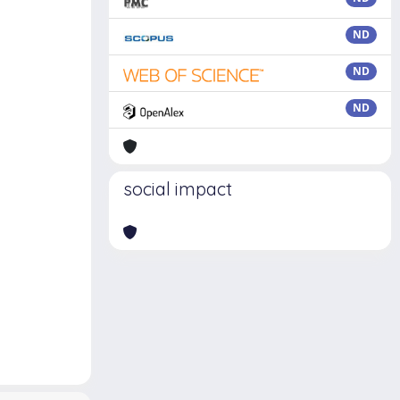
ND
ND
ND
social impact