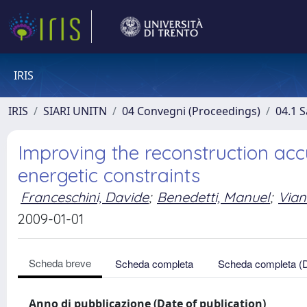
IRIS
IRIS
SIARI UNITN
04 Convegni (Proceedings)
04.1 S
Improving the reconstruction acc
energetic constraints
Franceschini, Davide
;
Benedetti, Manuel
;
Vian
2009-01-01
Scheda breve
Scheda completa
Scheda completa (
Anno di pubblicazione (Date of publication)