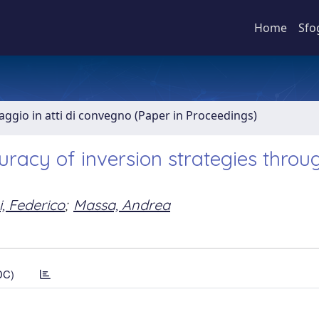
Home
Sfo
aggio in atti di convegno (Paper in Proceedings)
uracy of inversion strategies throu
i, Federico
;
Massa, Andrea
DC)