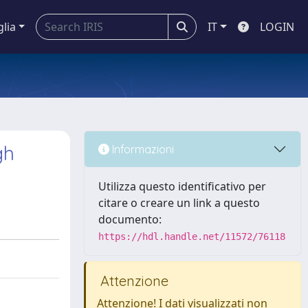
glia
IT
LOGIN
gh
Informazioni
Utilizza questo identificativo per
citare o creare un link a questo
documento:
https://hdl.handle.net/11572/76118
Attenzione
Attenzione! I dati visualizzati non