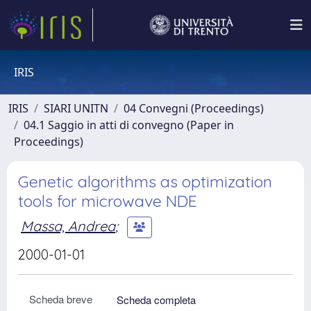
IRIS
IRIS
SIARI UNITN
04 Convegni (Proceedings)
04.1 Saggio in atti di convegno (Paper in
Proceedings)
Genetic algorithms as optimization
tools for microwave NDE
Massa, Andrea
;
2000-01-01
Scheda breve
Scheda completa