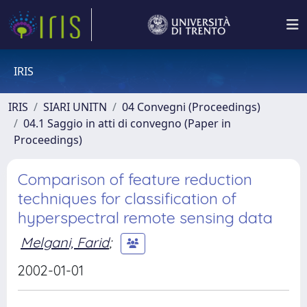
IRIS
IRIS
SIARI UNITN
04 Convegni (Proceedings)
04.1 Saggio in atti di convegno (Paper in
Proceedings)
Comparison of feature reduction
techniques for classification of
hyperspectral remote sensing data
Melgani, Farid
;
2002-01-01