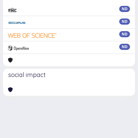
ND
ND
ND
ND
social impact
Powered by
IRIS
-
about IRIS
-
Utilizzo dei cookie
Copyright © 2026