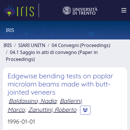
IRIS
IRIS
SIARI UNITN
04 Convegni (Proceedings)
04.1 Saggio in atti di convegno (Paper in
Proceedings)
Edgewise bending tests on poplar
microlam beams made with butt-
jointed veneers
Baldassino, Nadia
;
Ballerini,
Marco
;
Zanuttini, Roberto
1996-01-01