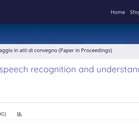
Home
Sfo
aggio in atti di convegno (Paper in Proceedings)
 speech recognition and understan
DC)