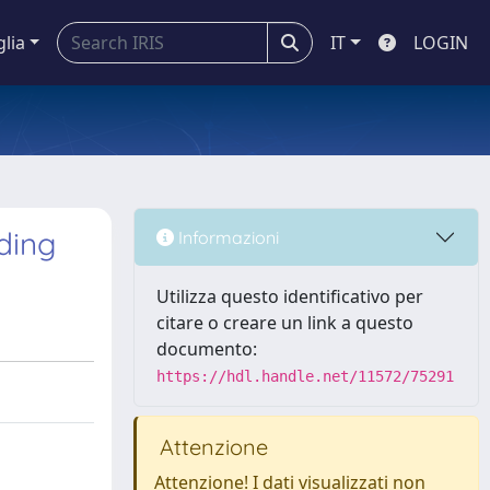
glia
IT
LOGIN
ding
Informazioni
Utilizza questo identificativo per
citare o creare un link a questo
documento:
https://hdl.handle.net/11572/75291
Attenzione
Attenzione! I dati visualizzati non