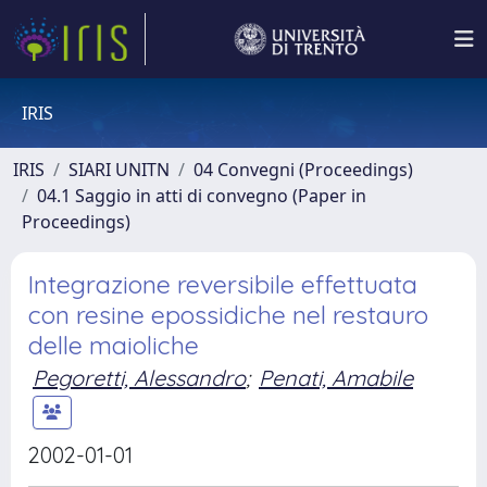
IRIS
IRIS
SIARI UNITN
04 Convegni (Proceedings)
04.1 Saggio in atti di convegno (Paper in
Proceedings)
Integrazione reversibile effettuata
con resine epossidiche nel restauro
delle maioliche
Pegoretti, Alessandro
;
Penati, Amabile
2002-01-01