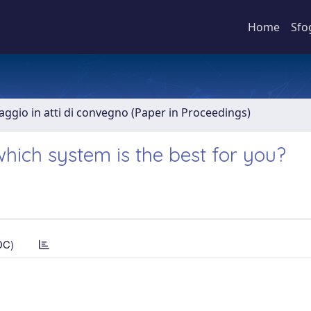
Home
Sfo
aggio in atti di convegno (Paper in Proceedings)
which system is the best for you?
DC)