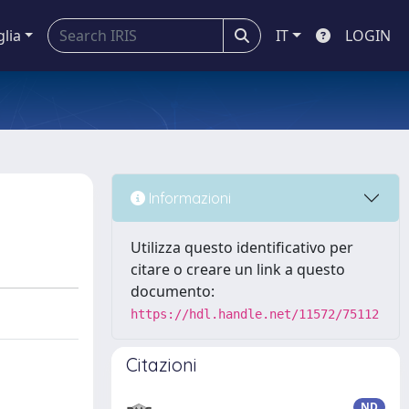
glia
IT
LOGIN
Informazioni
Utilizza questo identificativo per
citare o creare un link a questo
documento:
https://hdl.handle.net/11572/75112
Citazioni
ND