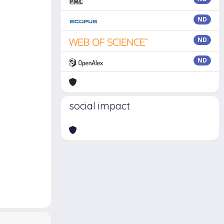
ND
ND
ND
social impact