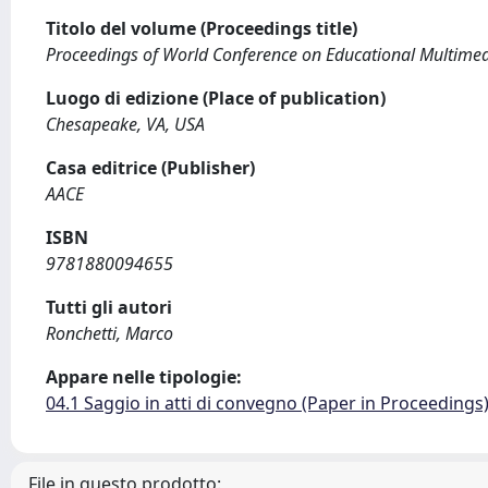
Titolo del volume (Proceedings title)
Proceedings of World Conference on Educational Multim
Luogo di edizione (Place of publication)
Chesapeake, VA, USA
Casa editrice (Publisher)
AACE
ISBN
9781880094655
Tutti gli autori
Ronchetti, Marco
Appare nelle tipologie:
04.1 Saggio in atti di convegno (Paper in Proceedings
File in questo prodotto: