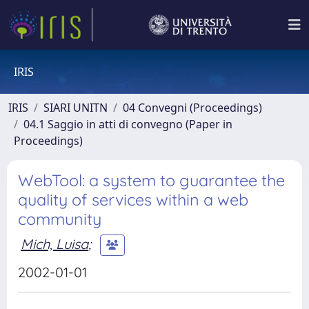
IRIS
IRIS
SIARI UNITN
04 Convegni (Proceedings)
04.1 Saggio in atti di convegno (Paper in
Proceedings)
WebTool: a system to guarantee the
quality of services within a web
community
Mich, Luisa
;
2002-01-01