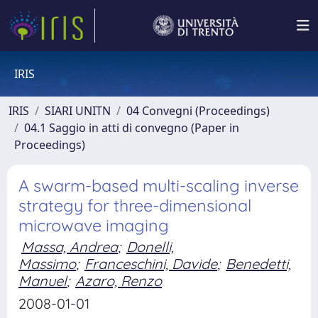
IRIS
IRIS
SIARI UNITN
04 Convegni (Proceedings)
04.1 Saggio in atti di convegno (Paper in
Proceedings)
A swarm-based multi-scaling inverse
strategy for three-dimensional
microwave imaging
Massa, Andrea
;
Donelli,
Massimo
;
Franceschini, Davide
;
Benedetti,
Manuel
;
Azaro, Renzo
2008-01-01