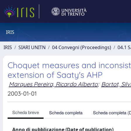
IRIS
IRIS
SIARI UNITN
04 Convegni (Proceedings)
04.1 S
Choquet measures and inconsist
extension of Saaty's AHP
Marques Pereira, Ricardo Alberto
;
Bortot, Silv
2003-01-01
Scheda breve
Scheda completa
Scheda completa (
Anno di pubblicazione (Date of publication)