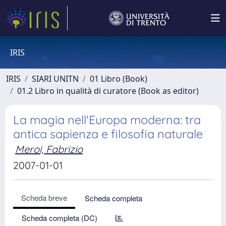
IRIS
IRIS
SIARI UNITN
01 Libro (Book)
01.2 Libro in qualità di curatore (Book as editor)
La magia nell'Europa moderna: tra
antica sapienza e filosofia naturale
Meroi, Fabrizio
2007-01-01
Scheda breve
Scheda completa
Scheda completa (DC)