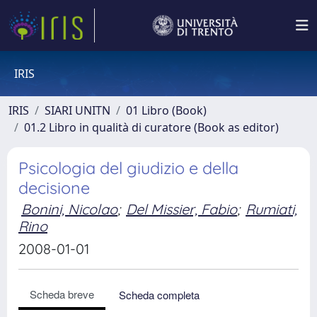
IRIS
IRIS
SIARI UNITN
01 Libro (Book)
01.2 Libro in qualità di curatore (Book as editor)
Psicologia del giudizio e della
decisione
Bonini, Nicolao
;
Del Missier, Fabio
;
Rumiati,
Rino
2008-01-01
Scheda breve
Scheda completa