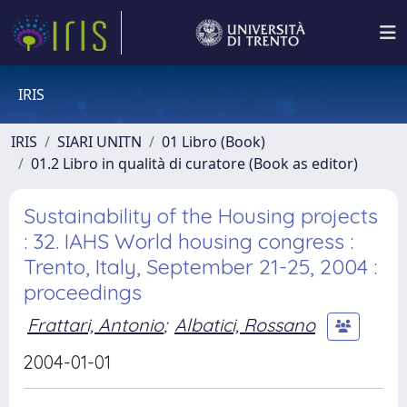
IRIS
IRIS
SIARI UNITN
01 Libro (Book)
01.2 Libro in qualità di curatore (Book as editor)
Sustainability of the Housing projects
: 32. IAHS World housing congress :
Trento, Italy, September 21-25, 2004 :
proceedings
Frattari, Antonio
;
Albatici, Rossano
2004-01-01