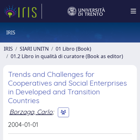
IRIS
IRIS
SIARI UNITN
01 Libro (Book)
01.2 Libro in qualità di curatore (Book as editor)
Trends and Challenges for
Cooperatives and Social Enterprises
in Developed and Transition
Countries
Borzaga, Carlo
;
2004-01-01