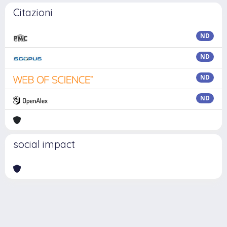
Citazioni
ND
ND
ND
ND
social impact
Powered by
IRIS
-
about IRIS
-