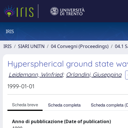
IRIS
IRIS
SIARI UNITN
04 Convegni (Proceedings)
04.1 S
Hyperspherical ground state wav
Leidemann, Winfried
;
Orlandini, Giuseppina
1999-01-01
Scheda breve
Scheda completa
Scheda completa (
Anno di pubblicazione (Date of publication)