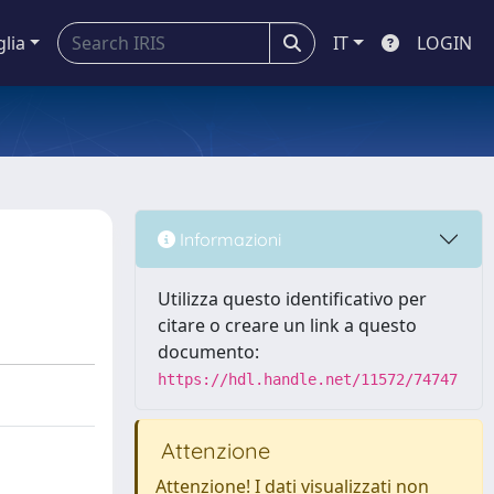
glia
IT
LOGIN
Informazioni
Utilizza questo identificativo per
citare o creare un link a questo
documento:
https://hdl.handle.net/11572/74747
Attenzione
Attenzione! I dati visualizzati non