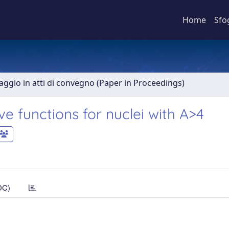
Home
Sfo
aggio in atti di convegno (Paper in Proceedings)
e functions for nuclei with A>4
DC)