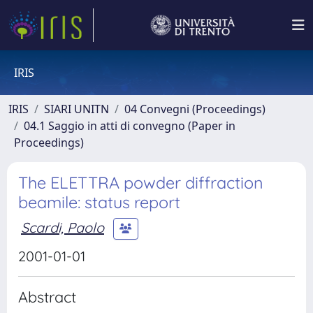
IRIS
IRIS
SIARI UNITN
04 Convegni (Proceedings)
04.1 Saggio in atti di convegno (Paper in
Proceedings)
The ELETTRA powder diffraction
beamile: status report
Scardi, Paolo
2001-01-01
Abstract