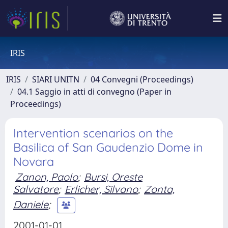
IRIS
IRIS
SIARI UNITN
04 Convegni (Proceedings)
04.1 Saggio in atti di convegno (Paper in
Proceedings)
Intervention scenarios on the
Basilica of San Gaudenzio Dome in
Novara
Zanon, Paolo
;
Bursi, Oreste
Salvatore
;
Erlicher, Silvano
;
Zonta,
Daniele
;
2001-01-01