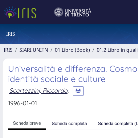
IRIS
IRIS
SIARI UNITN
01 Libro (Book)
01.2 Libro in qual
Universalità e differenza. Cosmop
identità sociale e culture
Scartezzini, Riccardo
;
1996-01-01
Scheda breve
Scheda completa
Scheda completa (