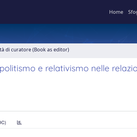
Home
Sfo
ità di curatore (Book as editor)
olitismo e relativismo nelle relazio
DC)