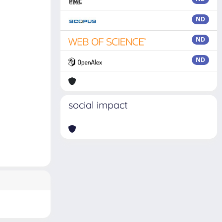
ND
ND
ND
social impact