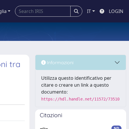
glia
IT
LOGIN
ni tra
Informazioni
Utilizza questo identificativo per
citare o creare un link a questo
documento:
https://hdl.handle.net/11572/73510
Citazioni
ND