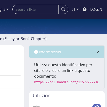
glia
IT
LOGIN
ro (Essay or Book Chapter)
Informazioni
Utilizza questo identificativo per
citare o creare un link a questo
documento:
https://hdl.handle.net/11572/72716
Citazioni
ND