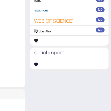
ND
ND
ND
social impact