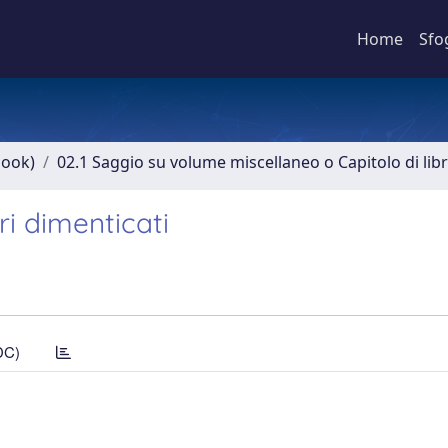
Home
Sfo
book)
02.1 Saggio su volume miscellaneo o Capitolo di lib
ri dimenticati
DC)