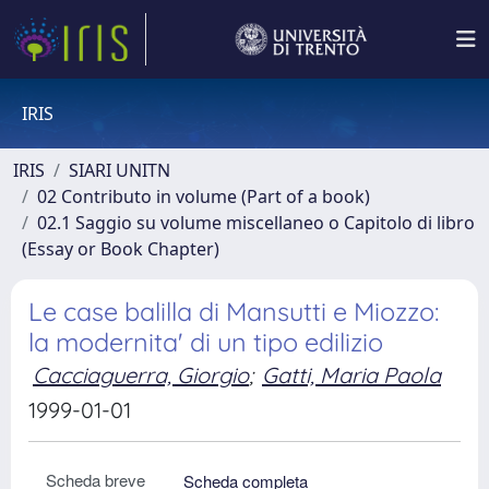
IRIS
IRIS
SIARI UNITN
02 Contributo in volume (Part of a book)
02.1 Saggio su volume miscellaneo o Capitolo di libro
(Essay or Book Chapter)
Le case balilla di Mansutti e Miozzo:
la modernita' di un tipo edilizio
Cacciaguerra, Giorgio
;
Gatti, Maria Paola
1999-01-01
Scheda breve
Scheda completa