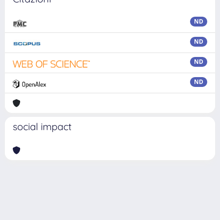
ND
ND
ND
ND
social impact
Powered by
IRIS
-
about IRIS
-
Utilizzo dei cookie
Copyright © 2026