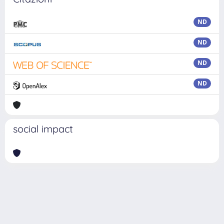
ND
ND
ND
ND
social impact
Powered by
IRIS
-
about IRIS
-
Utilizzo dei cookie
Copyright © 2026