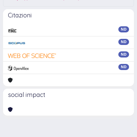
Citazioni
ND
ND
ND
ND
social impact