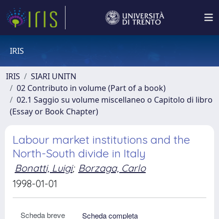
IRIS
IRIS
SIARI UNITN
02 Contributo in volume (Part of a book)
02.1 Saggio su volume miscellaneo o Capitolo di libro
(Essay or Book Chapter)
Labour market institutions and the
North-South divide in Italy
Bonatti, Luigi
;
Borzaga, Carlo
1998-01-01
Scheda breve
Scheda completa