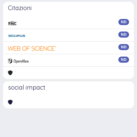
Citazioni
ND
ND
ND
ND
social impact