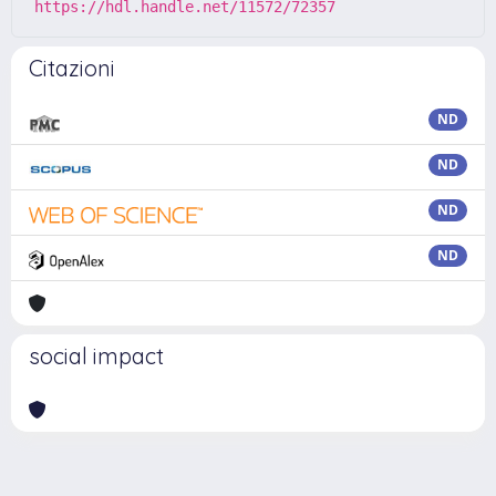
https://hdl.handle.net/11572/72357
Citazioni
ND
ND
ND
ND
social impact