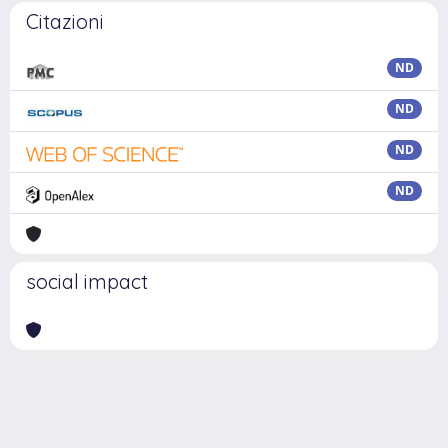
Citazioni
ND
ND
ND
ND
social impact
Powered by
IRIS
-
about IRIS
-