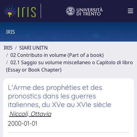
IRIS
IRIS
SIARI UNITN
02 Contributo in volume (Part of a book)
02.1 Saggio su volume miscellaneo o Capitolo di libro
(Essay or Book Chapter)
L'Arme des prophéties et des
pronostics dans les guerres
italiennes, du XVe au XVIe siècle
Niccoli, Ottavia
2000-01-01