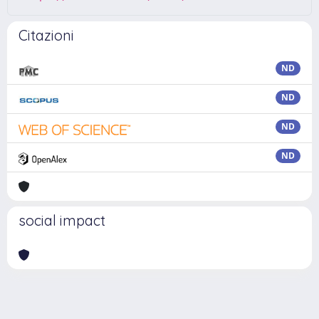
Citazioni
ND
ND
ND
ND
social impact