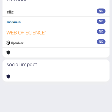
ND
ND
ND
ND
social impact
Powered by
IRIS
-
about IRIS
-
Utilizzo dei cookie
Copyright © 2026