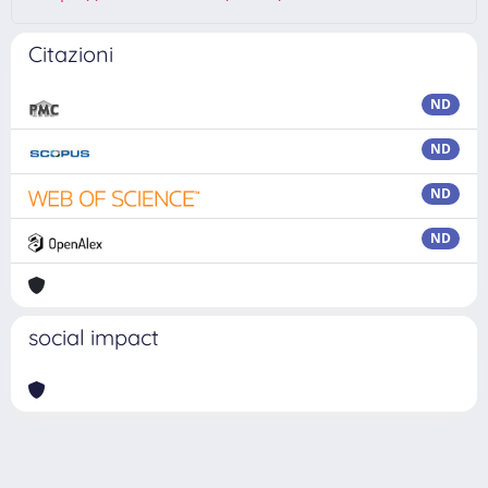
Citazioni
ND
ND
ND
ND
social impact