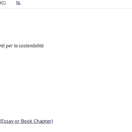
DC)
i per la sostenibilità
 (Essay or Book Chapter)