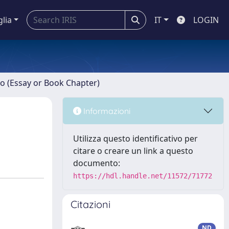
glia
IT
LOGIN
ro (Essay or Book Chapter)
Informazioni
Utilizza questo identificativo per
citare o creare un link a questo
documento:
https://hdl.handle.net/11572/71772
Citazioni
ND