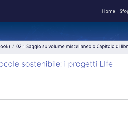
Home
Sfo
book)
02.1 Saggio su volume miscellaneo o Capitolo di lib
cale sostenibile: i progetti LIfe